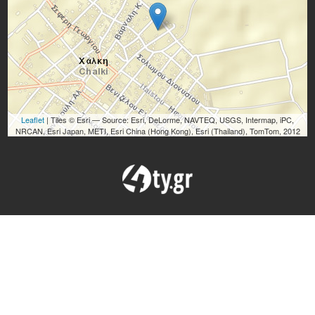
Leaflet
| Tiles © Esri — Source: Esri, DeLorme, NAVTEQ, USGS, Intermap, iPC,
NRCAN, Esri Japan, METI, Esri China (Hong Kong), Esri (Thailand), TomTom, 2012