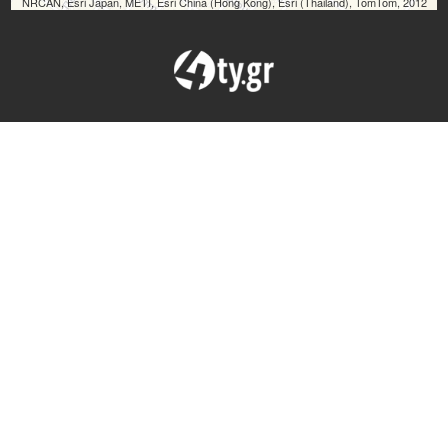
NRCAN, Esri Japan, METI, Esri China (Hong Kong), Esri (Thailand), TomTom, 2012