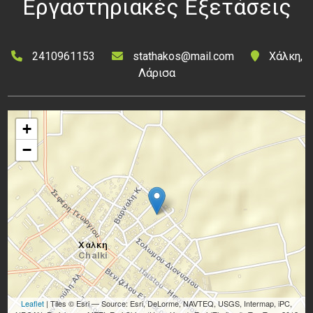
Εργαστηριακές Εξετάσεις
2410961153
stathakos@mail.com
Χάλκη,
Λάρισα
+
−
Leaflet
| Tiles © Esri — Source: Esri, DeLorme, NAVTEQ, USGS, Intermap, iPC,