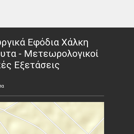
εωργικά Εφόδια Χάλκη
φυτα - Μετεωρολογικοί
κές Εξετάσεις
σα