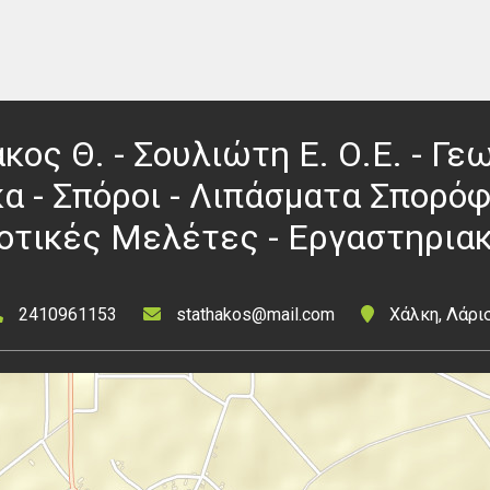
κος Θ. - Σουλιώτη Ε. Ο.Ε. - Γ
α - Σπόροι - Λιπάσματα Σπορό
ροτικές Μελέτες - Εργαστηρια
2410961153
stathakos@mail.com
Χάλκη, Λάρι