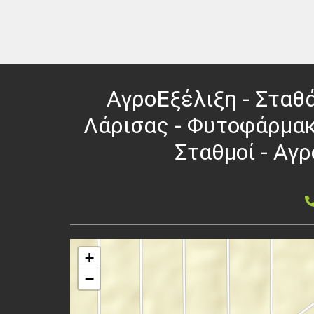
ΑγροΕξέλιξη - Σταθά
Λάρισας - Φυτοφάρμακ
Σταθμοί - Αγ
+
−